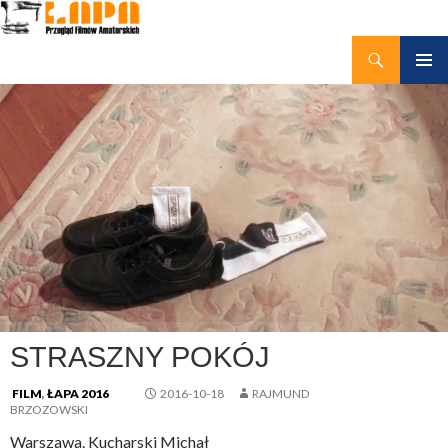
Szukaj
kino amatorskie Łapy
PRZEJDŹ
MENU
DO
GŁÓWN
TREŚCI
STRASZNY POKÓJ
FILM
,
ŁAPA 2016
2016-10-18
RAJMUND
BRZOZOWSKI
Warszawa. Kucharski Michał