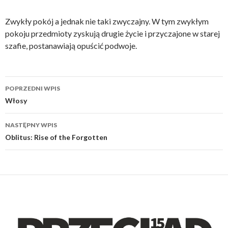
Zwykły pokój a jednak nie taki zwyczajny. W tym zwykłym
pokoju przedmioty zyskują drugie życie i przyczajone w starej
szafie, postanawiają opuścić podwoje.
Nawigacja
POPRZEDNI WPIS
wpisu
Włosy
NASTĘPNY WPIS
Oblitus: Rise of the Forgotten