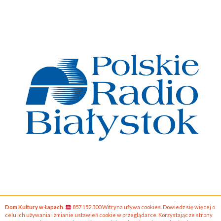
Dom Kultury w Łapach
.
857 152 300 Witryna używa cookies. Dowiedz się więcej o
celu ich używania i zmianie ustawień cookie w przeglądarce. Korzystając ze strony