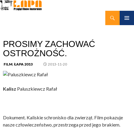
Szukaj
kino amatorskie Łapy
PRZEJDŹ
MENU
DO
GŁÓWN
TREŚCI
PROSIMY ZACHOWAĆ
OSTROŻNOŚĆ.
FILM
,
ŁAPA 2013
2013-11-20
Kalisz
Paluszkiewcz Rafał
Dokument. Kaliskie schronisko dla zwierząt. Film pokazuje
nasze człowieczeństwo, przestrzega przed jego brakiem.