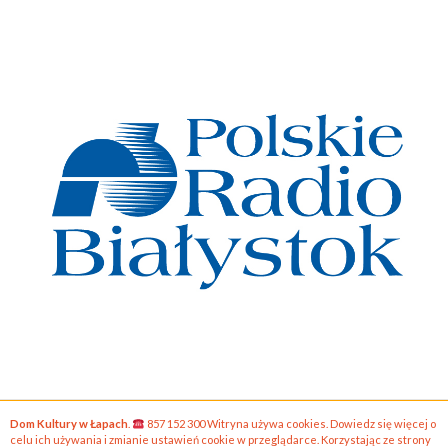
Dom Kultury w Łapach
.
857 152 300 Witryna używa cookies. Dowiedz się więcej o
celu ich używania i zmianie ustawień cookie w przeglądarce. Korzystając ze strony