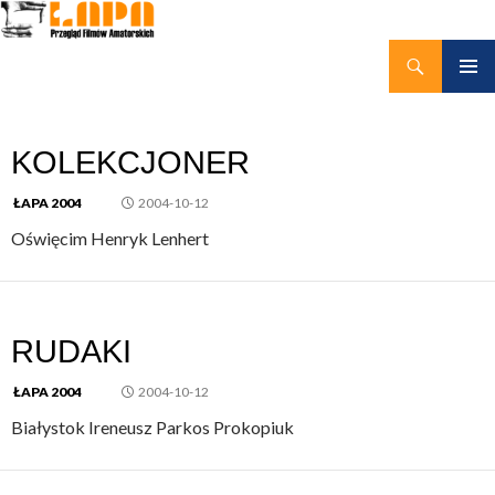
Szukaj
kino amatorskie Łapy
PRZEJDŹ
MENU
DO
GŁÓWN
TREŚCI
KOLEKCJONER
ŁAPA 2004
2004-10-12
Oświęcim Henryk Lenhert
RUDAKI
ŁAPA 2004
2004-10-12
Białystok Ireneusz Parkos Prokopiuk