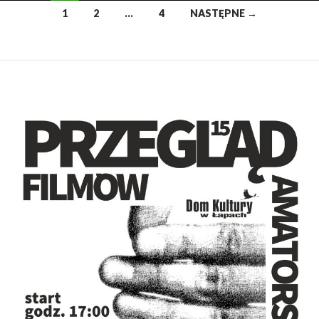
Nawigacja
1
2
…
4
NASTĘPNE →
po
wpisach