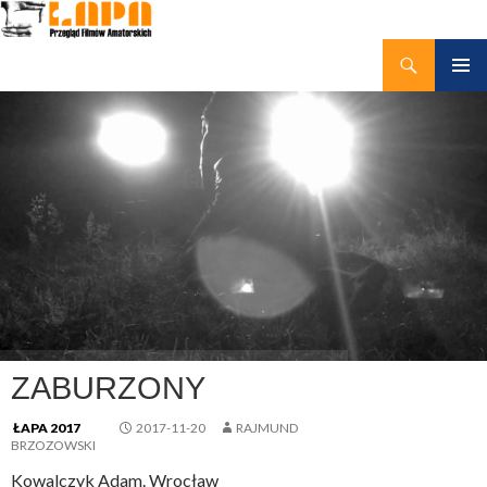
Szukaj
kino amatorskie Łapy
PRZEJDŹ
MENU
DO
GŁÓWN
TREŚCI
ZABURZONY
ŁAPA 2017
2017-11-20
RAJMUND
BRZOZOWSKI
Kowalczyk Adam. Wrocław