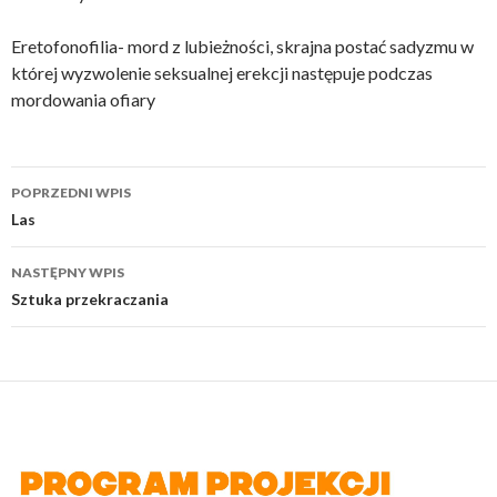
Eretofonofilia- mord z lubieżności, skrajna postać sadyzmu w
której wyzwolenie seksualnej erekcji następuje podczas
mordowania ofiary
Nawigacja
POPRZEDNI WPIS
wpisu
Las
NASTĘPNY WPIS
Sztuka przekraczania