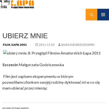
Szukaj
kino amatorskie Łapy
PRZEJDŹ
MENU
DO
GŁÓWN
TREŚCI
UBIERZ MNIE
FILM
,
ŁAPA 2011
2011-11-20
RAJMUND BRZOZOWSKI
Szczecin
Małgorzata Godziszewska
Film jest zapisem eksperymentu w którym
pozwoliłamczłonkom swojej rodziny dyktować mi w co się
mam ubierać przez miesiąc
Nawigacja
POPRZEDNI WPIS