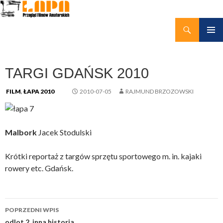
Szukaj
kino amatorskie Łapy
PRZEJDŹ
MENU
DO
GŁÓWN
TREŚCI
TARGI GDAŃSK 2010
FILM
,
ŁAPA 2010
2010-07-05
RAJMUND BRZOZOWSKI
Malbork
Jacek Stodulski
Krótki reportaż z targów sprzętu sportowego m. in. kajaki
rowery etc. Gdańsk.
Nawigacja
POPRZEDNI WPIS
odlot 2, inna historia