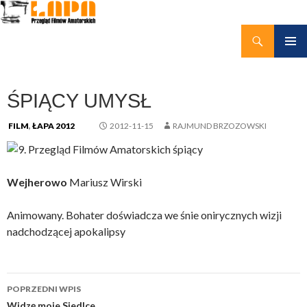
Szukaj
kino amatorskie Łapy
PRZEJDŹ
MENU
DO
GŁÓWN
TREŚCI
ŚPIĄCY UMYSŁ
FILM
,
ŁAPA 2012
2012-11-15
RAJMUND BRZOZOWSKI
Wejherowo
Mariusz Wirski
Animowany. Bohater doświadcza we śnie onirycznych wizji
nadchodzącej apokalipsy
Nawigacja
POPRZEDNI WPIS
Widzę moje Siedlce