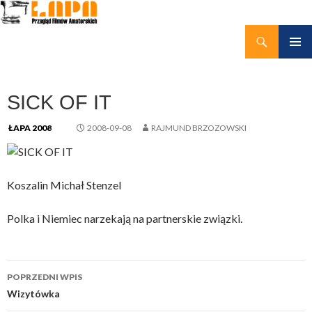
Szukaj
kino amatorskie Łapy
PRZEJDŹ
MENU
DO
GŁÓWN
TREŚCI
SICK OF IT
ŁAPA 2008
2008-09-08
RAJMUND BRZOZOWSKI
Koszalin Michał Stenzel
Polka i Niemiec narzekają na partnerskie związki.
Nawigacja
POPRZEDNI WPIS
wpisu
Wizytówka