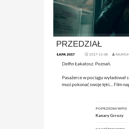
PRZEDZIAŁ
ŁAPA 2017
2017-11-08
RAJMUN
Delfin Łakatosz. Poznań.
Pasażerce w pociągu wyładował się
musi pokonać swoje lęki… Film na
Nawigacj
POPRZEDNI WPIS
wpisu
Kanary Grrozy