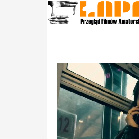
Szukaj
kino amatorskie Łapy