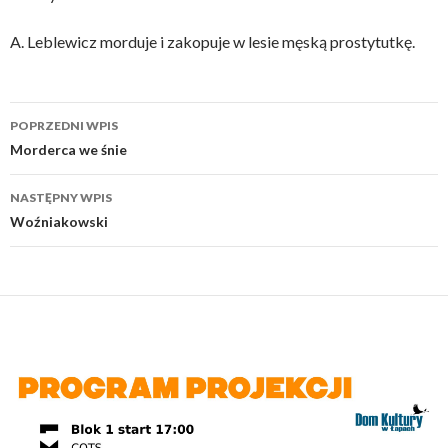
A. Leblewicz morduje i zakopuje w lesie męską prostytutkę.
Nawigacja
POPRZEDNI WPIS
wpisu
Morderca we śnie
NASTĘPNY WPIS
Woźniakowski