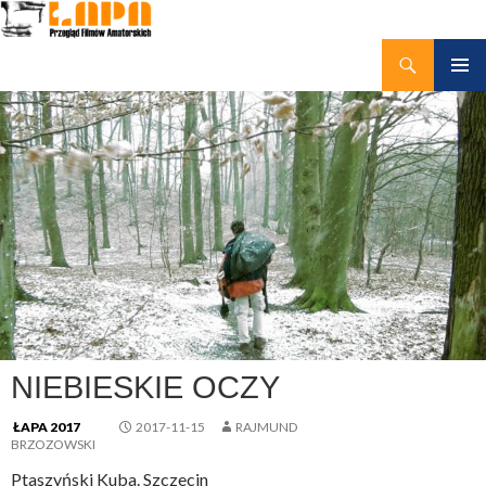
Szukaj
kino amatorskie Łapy
PRZEJDŹ
MENU
DO
GŁÓWN
TREŚCI
NIEBIESKIE OCZY
ŁAPA 2017
2017-11-15
RAJMUND
BRZOZOWSKI
Ptaszyński Kuba. Szczecin