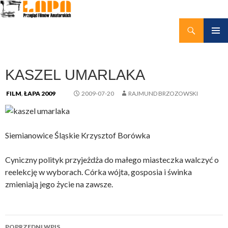
Szukaj
kino amatorskie Łapy
PRZEJDŹ
MENU
DO
GŁÓWN
TREŚCI
KASZEL UMARLAKA
FILM
,
ŁAPA 2009
2009-07-20
RAJMUND BRZOZOWSKI
Siemianowice Śląskie Krzysztof Borówka
Cyniczny polityk przyjeżdża do małego miasteczka walczyć o
reelekcję w wyborach. Córka wójta, gosposia i świnka
zmieniają jego życie na zawsze.
Nawigacja
POPRZEDNI WPIS