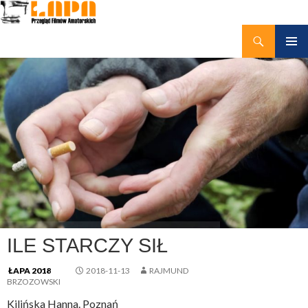
Szukaj
kino amatorskie Łapy
PRZEJDŹ
MENU
DO
GŁÓWN
TREŚCI
ILE STARCZY SIŁ
ŁAPA 2018
2018-11-13
RAJMUND
BRZOZOWSKI
Kilińska Hanna. Poznań