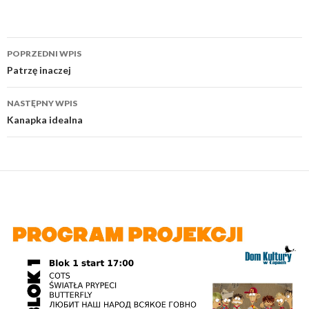
Nawigacja
POPRZEDNI WPIS
wpisu
Patrzę inaczej
NASTĘPNY WPIS
Kanapka idealna