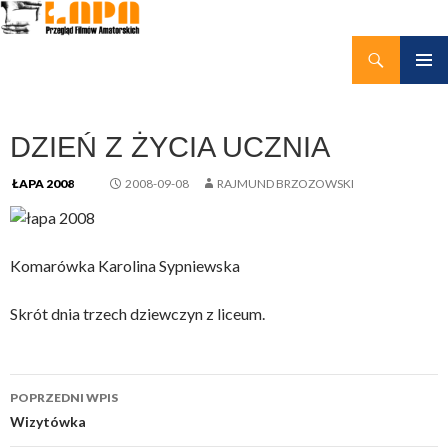
Szukaj
kino amatorskie Łapy
PRZEJDŹ
MENU
DO
GŁÓWN
TREŚCI
DZIEŃ Z ŻYCIA UCZNIA
ŁAPA 2008
2008-09-08
RAJMUND BRZOZOWSKI
Komarówka Karolina Sypniewska
Skrót dnia trzech dziewczyn z liceum.
Nawigacja
POPRZEDNI WPIS
wpisu
Wizytówka