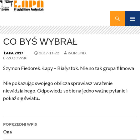
Szukaj
kino amatorskie Łapy
PRZEJDŹ
MENU
DO
GŁÓWN
TREŚCI
CO BYŚ WYBRAŁ
ŁAPA 2017
2017-11-22
RAJMUND
BRZOZOWSKI
Szymon Fiedorek. Łapy – Białystok. Nie no tak grupa filmowa
Nie pokazując swojego oblicza sprawiasz wrażenie
niewidzialnego. Odpowiedz sobie na jedno ważne pytanie i
pokaż się światu..
Nawigacja
POPRZEDNI WPIS
wpisu
Ona