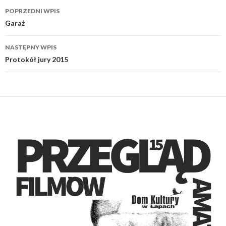
Nawigacja
POPRZEDNI WPIS
wpisu
Garaż
NASTĘPNY WPIS
Protokół jury 2015