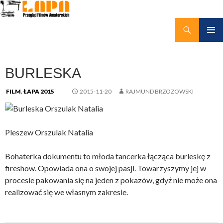
Szukaj
kino amatorskie Łapy
PRZEJDŹ
MENU
DO
GŁÓWN
TREŚCI
BURLESKA
FILM
,
ŁAPA 2015
2015-11-20
RAJMUND BRZOZOWSKI
Pleszew Orszulak Natalia
Bohaterka dokumentu to młoda tancerka łącząca burleskę z
fireshow. Opowiada ona o swojej pasji. Towarzyszymy jej w
procesie pakowania się na jeden z pokazów, gdyż nie może ona
realizować się we własnym zakresie.