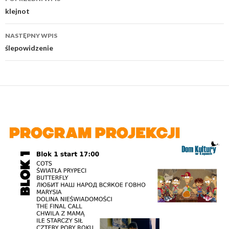
wpisu
klejnot
NASTĘPNY WPIS
ślepowidzenie