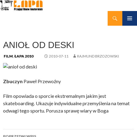
Szukaj
kino amatorskie Łapy
PRZEJDŹ
MENU
DO
GŁÓWN
TREŚCI
ANIOŁ OD DESKI
FILM
,
ŁAPA 2010
2010-07-11
RAJMUND BRZOZOWSKI
Zbuczyn
Paweł Przewoźny
Film opowiada o sporcie ekstremalnym jakim jest
skateboarding. Ukazuje indywidualne przemyślenia na temat
odwagi tego sportu. Porusza sprawę wiary w Boga
Nawigacja
POPRZEDNI WPIS