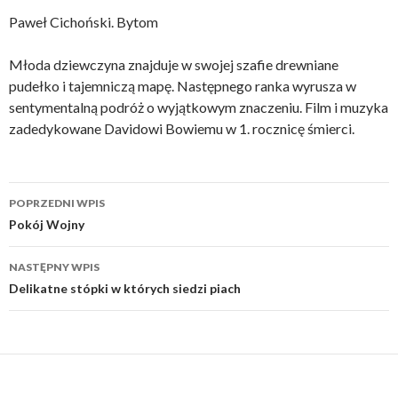
Paweł Cichoński. Bytom
Młoda dziewczyna znajduje w swojej szafie drewniane
pudełko i tajemniczą mapę. Następnego ranka wyrusza w
sentymentalną podróż o wyjątkowym znaczeniu. Film i muzyka
zadedykowane Davidowi Bowiemu w 1. rocznicę śmierci.
Nawigacja
POPRZEDNI WPIS
wpisu
Pokój Wojny
NASTĘPNY WPIS
Delikatne stópki w których siedzi piach