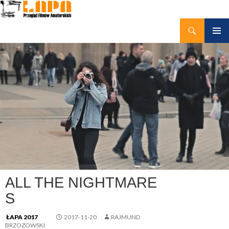
Szukaj
kino amatorskie Łapy
PRZEJDŹ
MENU
DO
GŁÓWN
TREŚCI
ALL THE NIGHTMARE
S
ŁAPA 2017
2017-11-20
RAJMUND
BRZOZOWSKI