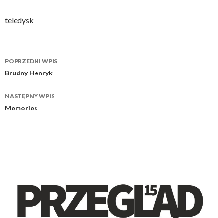
teledysk
Nawigacja
POPRZEDNI WPIS
wpisu
Brudny Henryk
NASTĘPNY WPIS
Memories