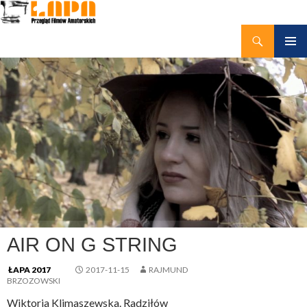
Szukaj
kino amatorskie Łapy
PRZEJDŹ
MENU
DO
GŁÓWN
TREŚCI
AIR ON G STRING
ŁAPA 2017
2017-11-15
RAJMUND
BRZOZOWSKI
Wiktoria Klimaszewska. Radziłów