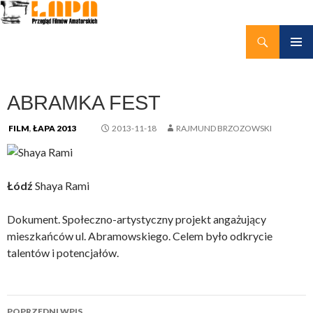
Szukaj
kino amatorskie Łapy
PRZEJDŹ
MENU
DO
GŁÓWN
TREŚCI
ABRAMKA FEST
FILM
,
ŁAPA 2013
2013-11-18
RAJMUND BRZOZOWSKI
Łódź
Shaya Rami
Dokument. Społeczno-artystyczny projekt angażujący
mieszkańców ul. Abramowskiego. Celem było odkrycie
talentów i potencjałów.
Nawigacja
POPRZEDNI WPIS